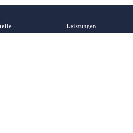
teile
Leistungen
map
Autoöffnung
ner
Türöffnung
Schlüsselnotdienst