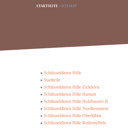
STARTSEITE
SITEMAP
Schlüsseldienst Hille
Stadtteile
Schlüsseldienst Hille Eickhorst
Schlüsseldienst Hille Hartum
Schlüsseldienst Hille Holzhausen II
Schlüsseldienst Hille Nordhemmern
Schlüsseldienst Hille Oberlübbe
Schlüsseldienst Hille Rothenuffeln