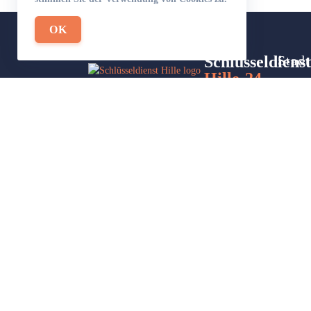
OK
Schlüsseldienst
Stadt
Hille-24
Site
Wir sind Ihr Helfer in Not in Sachen
Part
Schlüsseldienst. Zu jeder Tages- und
Nachtzeit für Sie da!
Impressum/Datenschutzerklärung